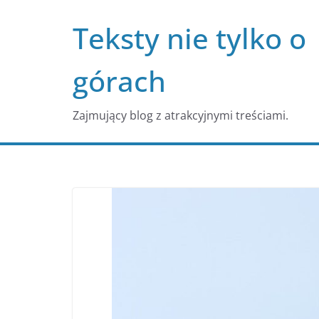
Przejdź
Teksty nie tylko o
do
treści
górach
Zajmujący blog z atrakcyjnymi treściami.