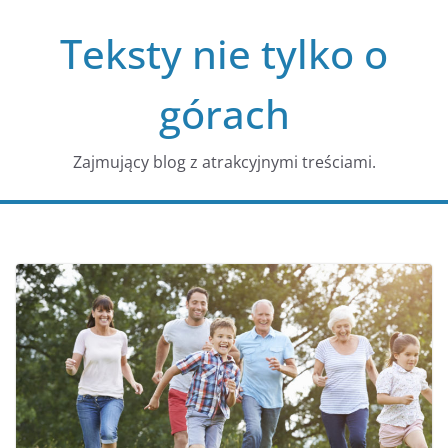
Przejdź
Teksty nie tylko o
do
treści
górach
Zajmujący blog z atrakcyjnymi treściami.