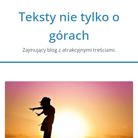
Przejdź
Teksty nie tylko o
do
treści
górach
Zajmujący blog z atrakcyjnymi treściami.