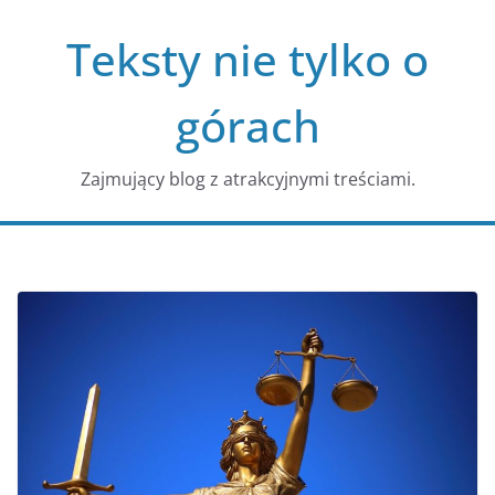
Przejdź
Teksty nie tylko o
do
treści
górach
Zajmujący blog z atrakcyjnymi treściami.