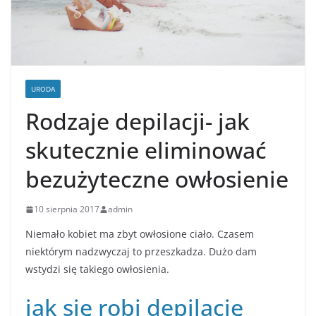
URODA
Rodzaje depilacji- jak
skutecznie eliminować
bezużyteczne owłosienie
10 sierpnia 2017
admin
Niemało kobiet ma zbyt owłosione ciało. Czasem
niektórym nadzwyczaj to przeszkadza. Dużo dam
wstydzi się takiego owłosienia.
jak się robi depilację