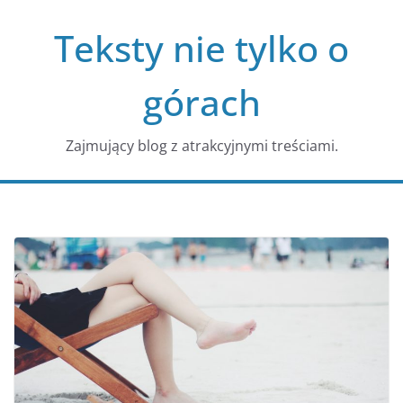
Przejdź
Teksty nie tylko o
do
treści
górach
Zajmujący blog z atrakcyjnymi treściami.