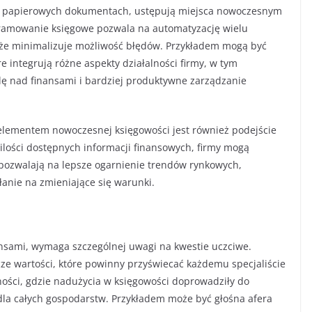
i papierowych dokumentach, ustępują miejsca nowoczesnym
ramowanie księgowe pozwala na automatyzację wielu
także minimalizuje możliwość błędów. Przykładem mogą być
e integrują różne aspekty działalności firmy, w tym
ę nad finansami i bardziej produktywne zarządzanie
 elementem nowoczesnej księgowości jest również podejście
 ilości dostępnych informacji finansowych, firmy mogą
pozwalają na lepsze ogarnienie trendów rynkowych,
łanie na zmieniające się warunki.
ansami, wymaga szczególnej uwagi na kwestie uczciwe.
icze wartości, które powinny przyświecać każdemu specjaliście
zności, gdzie nadużycia w księgowości doprowadziły do
i dla całych gospodarstw. Przykładem może być głośna afera