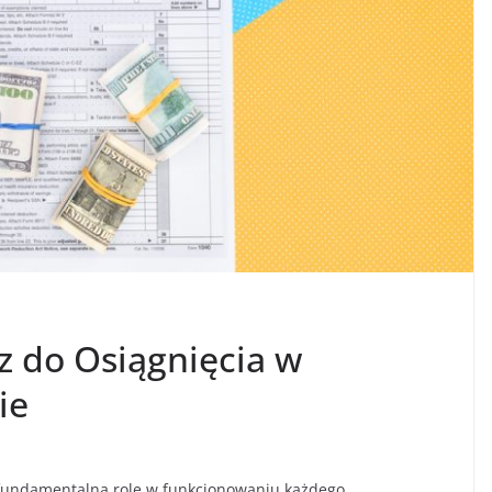
 do Osiągnięcia w
ie
i fundamentalną rolę w funkcjonowaniu każdego