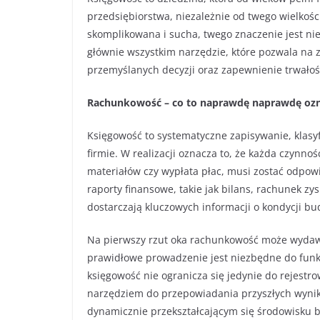
przedsiębiorstwa, niezależnie od twego wielkośc
skomplikowana i sucha, twego znaczenie jest nie
głównie wszystkim narzędzie, które pozwala na 
przemyślanych decyzji oraz zapewnienie trwałośc
Rachunkowość – co to naprawdę naprawdę oz
Księgowość to systematyczne zapisywanie, klasyf
firmie. W realizacji oznacza to, że każda czynn
materiałów czy wypłata płac, musi zostać odpo
raporty finansowe, takie jak bilans, rachunek zy
dostarczają kluczowych informacji o kondycji bu
Na pierwszy rzut oka rachunkowość może wydaw
prawidłowe prowadzenie jest niezbędne do funkc
księgowość nie ogranicza się jedynie do rejestro
narzędziem do przepowiadania przyszłych wynikó
dynamicznie przekształcającym się środowisku 