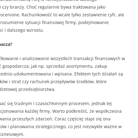
i czy branży. Choć regularnie bywa traktowana jako
ocenione. Rachunkowość to wcale tylko zestawienie cyfr, ale
zrozumienie sytuacji finansowej firmy, podejmowanie
i i dalszego wzrostu.
nacza?
ikowanie i analizowanie wszystkich transakcji finansowych w
ość gospodarcza, jak np. sprzedaż asortymentu, zakup
wiednio udokumentowana i wpisana. Efektem tych działań są
sków i strat czy rachunek przepływów środków, które
dżetowej przedsiębiorstwa.
ać się trudnym i czasochłonnym procesem, jednak tej
jonowania każdej firmy. Warto podkreślić, że współczesna
wania przeszłych zdarzeń. Coraz częściej staje się ona
w i planowania strategicznego, co jest niezwykle ważne w
biznesowym.