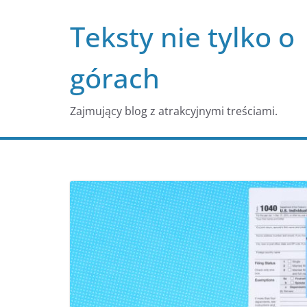
Przejdź
Teksty nie tylko o
do
treści
górach
Zajmujący blog z atrakcyjnymi treściami.