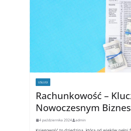
USŁUGI
Rachunkowość – Klucz
Nowoczesnym Biznes
4 października 2024
admin
Księgowość to dziedzina, która od wieków pełn