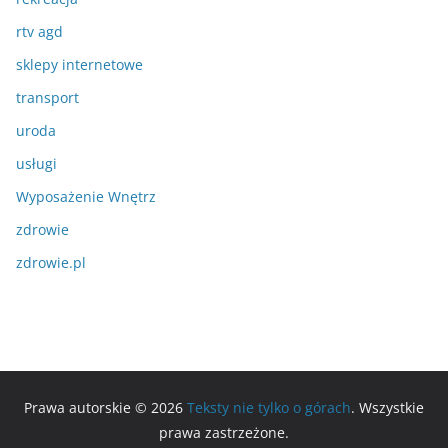
rtv agd
sklepy internetowe
transport
uroda
usługi
Wyposażenie Wnętrz
zdrowie
zdrowie.pl
Prawa autorskie © 2026
Teksty nie tylko o górach
. Wszystkie
prawa zastrzeżone.