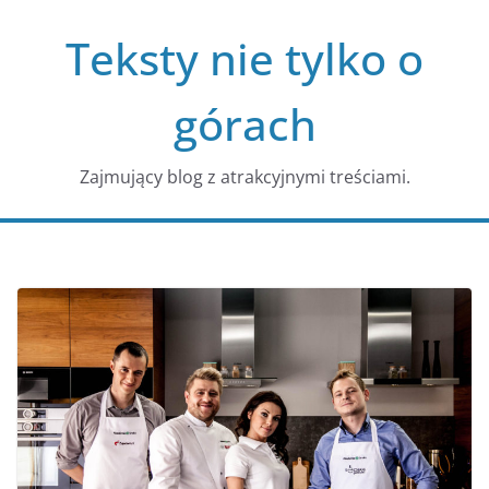
Przejdź
Teksty nie tylko o
do
treści
górach
Zajmujący blog z atrakcyjnymi treściami.