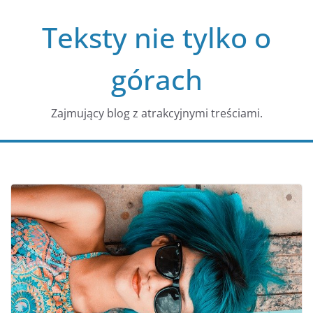
Przejdź
Teksty nie tylko o
do
treści
górach
Zajmujący blog z atrakcyjnymi treściami.