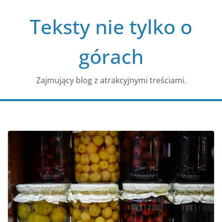
Przejdź
Teksty nie tylko o
do
treści
górach
Zajmujący blog z atrakcyjnymi treściami.