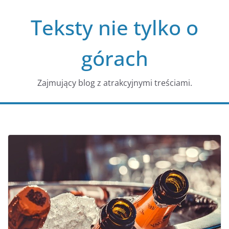
Przejdź
Teksty nie tylko o
do
treści
górach
Zajmujący blog z atrakcyjnymi treściami.