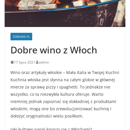
ZDROWIE.PL
Dobre wino z Włoch
17 lipca 2021
admin
Wino oraz artykuły włoskie – Mała Italia w Twojej Kuchni
Kuchnia włoska jest słynna na całym globie w głównej
mierze za sprawą pizzy i spaghetti. To jednakże nie
wszystko, co ta niezwykła kultura oferuje. Warto
niemniej jednak zapoznać się dokładniej z produktami
włoskimi, mogą one bo zrewolucjonizować kuchnię i
dołożyć oryginalności wielu posiłkom.
Jaki kultowy napój kojarzy się z Włochami?