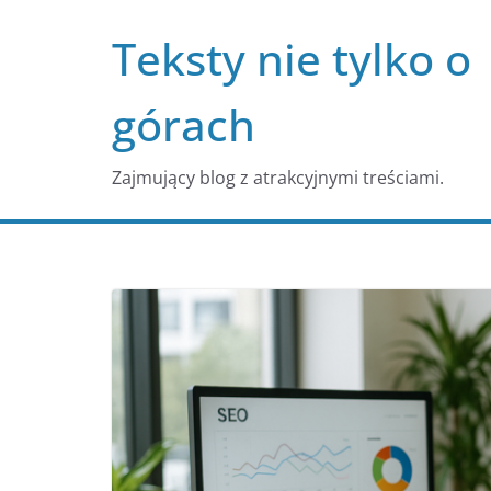
Przejdź
Teksty nie tylko o
do
treści
górach
Zajmujący blog z atrakcyjnymi treściami.