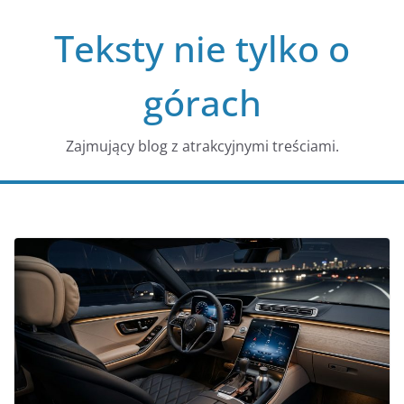
Przejdź
Teksty nie tylko o
do
treści
górach
Zajmujący blog z atrakcyjnymi treściami.